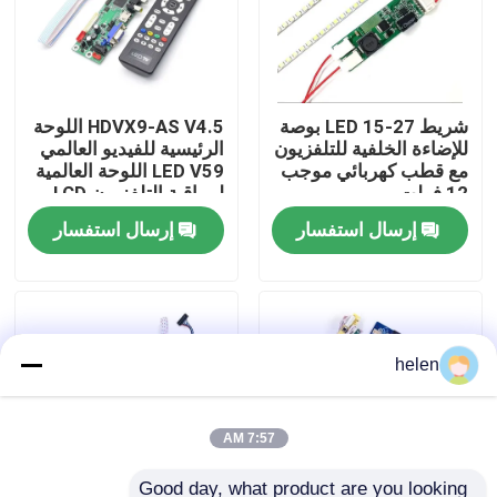
جولة في المصنع
شريط LED 15-27 بوصة
HDVX9-AS V4.5 اللوحة
مراقبة الجودة
للإضاءة الخلفية للتلفزيون
الرئيسية للفيديو العالمي
مع قطب كهربائي موجب
LED V59 اللوحة العالمية
12 فولت
لمراقبة التلفزيون LCD
اتصل بنا
LED
إرسال استفسار
إرسال استفسار
أخبار
القضايا
helen
مدونة
7:57 AM
وحدة لوحة مكبر
Good day, what product are you looking 