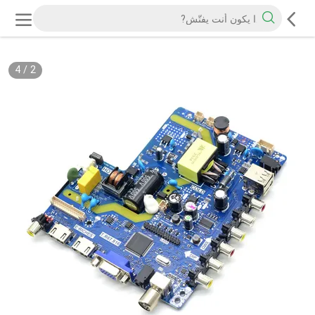
4
/
3