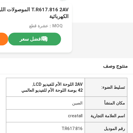
T.R617.816 2AV الموصول
الكهربائية
MOQ：عشرة قطع
افضل سعر
منتوج وصف
2AV اللوحة الأم للفيديو LCD
,
تسليط الضوء:
42 بوصة اللوحة الأم للفيديو العالمي
مكان المنشأ
الصين
اسم العلامة التجارية
creatall
رقم الموديل
T.R617.816