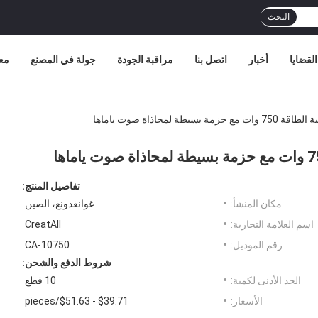
البحث
القضايا
أخبار
اتصل بنا
مراقبة الجودة
جولة في المصنع
مع
 لمحاذاة صوت ياماها
تفاصيل المنتج:
مكان المنشأ:
غوانغدونغ، الصين
اسم العلامة التجارية:
CreatAll
رقم الموديل:
CA-10750
شروط الدفع والشحن:
الحد الأدنى لكمية:
10 قطع
الأسعار:
$39.71 - $51.63/pieces