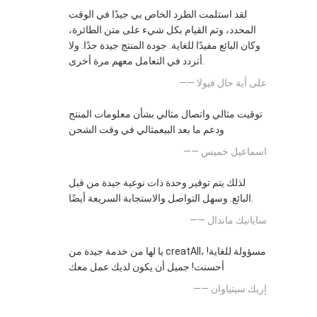
لقد استلمت الطرد الخاص بي جيدًا في الوقت
المحدد، وتم القيام بكل شيء على متن الطائرة،
وكان البائع مفيدًا للغاية. جودة المنتج جيدة جدًا. ولا
أتردد في التعامل معهم مرة أخرى.
—— على أية حال فيولا
توقيت مثالي واتصال مثالي بشأن معلومات المنتج
ودعم ما بعد البيعمثالي في وقت الشحن
—— اسماعيل خميس
لذلك يتم توفير وحدة ذات نوعية جيدة من قبل
البائع. وسهل التواصل والاستجابة السريعة أيضًا.
—— سايانيك ماندال
يا لها من خدمة جيدة من creatAll، مسؤولة للغاية!
أحسنت! جميل أن يكون لديك عمل معك
—— إريك سيتياوان