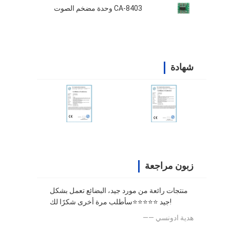
CA-8403 وحدة مضخم الصوت
شهادة
زبون مراجعة
منتجات رائعة من مورد جيد، البضائع تعمل بشكل
جيد ⭐⭐⭐⭐⭐سأطلب مرة أخرى شكرًا لك!
—— هدية ادونسي