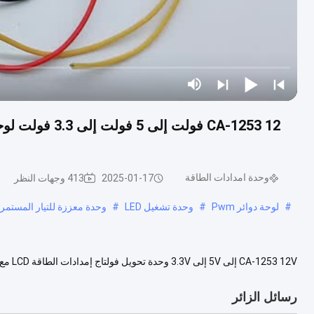
وحدة امدادات الطاقة
2025-01-17
413 وجهات النظر
#
لوحة دوائر Pwm
#
وحدة تشغيل LED
#
وحدة معززة للتيار المستمر
التشغيل3: نسبة عالية بين الأداء والسعر4: تحويل الجهد 12V-5V-3.3V5: هناك ...
رسائل الزائر