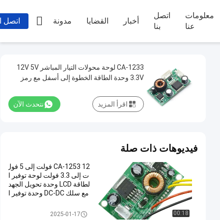
معلومات
اتصل

أخبار
القضايا
مدونة
اتصل ا
عنا
بنا
CA-1233 لوحة محولات التيار المباشر 12V 5V
3.3V وحدة الطاقة الخطوة إلى أسفل مع رمز
التاريخ القياسي
اقرأ المزيد
نتحدث الآن
فيديوهات ذات صلة
CA-1253 12 فولت إلى 5 فول
ت إلى 3.3 فولت لوحة توفير ا
لطاقة LCD وحدة تحويل الجهد
مع سلك DC-DC وحدة توفير ا
لطاقة الخطوة إلى أسفل
وحدة امدادات الطاقة
00:18
2025-01-17