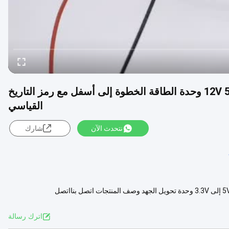
CA-1233 لوحة محولات التيار المباشر 12V 5V 3.3V وحدة الطاقة الخطوة إلى أسفل مع رمز التاريخ
القياسي
نتحدث الآن
شارك
النموذج: CA-1233مدخل: 12 فولتمخرج: 12v 5v 3.3vتحويل الجهد: 12V إلى 5V إلى 3.3V وحدة تحويل الجهد وصف المنتجات اتصل بنااتصل
عرض المزيد
اترك رسالة