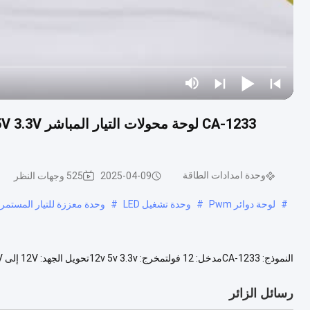
وحدة امدادات الطاقة
2025-04-09
525 وجهات النظر
#
لوحة دوائر Pwm
#
وحدة تشغيل LED
#
وحدة معززة للتيار المستمر
بنا(ويتشات):ألفاشينج88الهاتف:+86-13689587416سكايب:ألفاتشينج1البريد الإلكتروني:...
رسائل الزائر