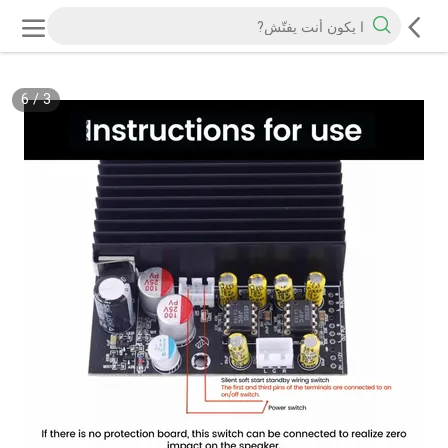
6
/
3