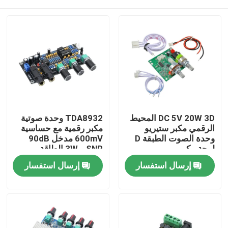
DC 5V 20W 3D المحيط
TDA8932 وحدة صوتية
الرقمي مكبر ستيريو
مكبر رقمية مع حساسية
وحدة الصوت الطبقة D
600mV مدخل 90dB
لوحة مكبر
SNR و 3W الطاقة
الخارجة
الصفحة الرئيسية
إرسال استفسار
إرسال استفسار
منتجات
معلومات عنا