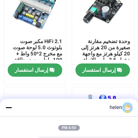
جولة في المصنع
مراقبة الجودة
وحدة تضخيم مقارنة
2.1 HiFi مكبر صوت
صغيرة من 20 هرتز إلى
بلوتوث 5.0 لوحة صوت
20 كيلو هرتز مع واجهة
مع مخرج 2*50 واط +
اتصل بنا
دخول 3.5 ملم والإنهاء
100 واط ومصدر طاقة
الفضي
DC12 ~ 24 فولت
إرسال استفسار
إرسال استفسار
أخبار
القضايا
helen
مدونة
4:50 PM
وحدة لوحة مكبر