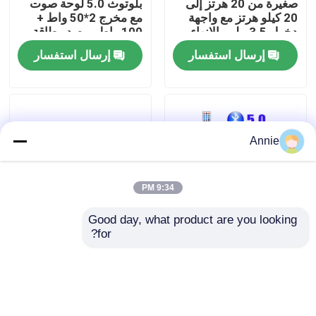
صغيرة من 20 هرتز إلى
بلوتوث 5.0 لوحة صوت
20 كيلو هرتز مع واجهة
مع مخرج 2*50 واط +
دخول 3.5 ملم والإنهاء
100 واط ومصدر طاقة
جولة في المصنع
الفضي
DC12 ~ 24 فولت
إرسال استفسار
إرسال استفسار
مراقبة الجودة
اتصل بنا
Annie
أخبار
9:34 PM
القضايا
Good day, what product are you looking 
for?
لوحة مضخم طاقة راديو
LDZS 5.1 قناة مكبر
FM بلوتوث 5.0 بقوة
الصوت المهني مع 200W
مدونة
100 وات للصوت المنزلي
+ 200W الطاقة ودعم
والسيارة
بلوتوث لأنظمة المسرح
المنزلي
إرسال استفسار
إرسال استفسار
وحدة لوحة مكبر