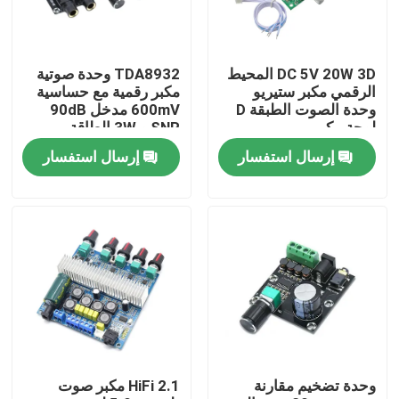
DC 5V 20W 3D المحيط
TDA8932 وحدة صوتية
الرقمي مكبر ستيريو
مكبر رقمية مع حساسية
وحدة الصوت الطبقة D
600mV مدخل 90dB
لوحة مكبر
SNR و 3W الطاقة
الخارجة
إرسال استفسار
إرسال استفسار
الصفحة الرئيسية
منتجات
وحدة تضخيم مقارنة
2.1 HiFi مكبر صوت
معلومات عنا