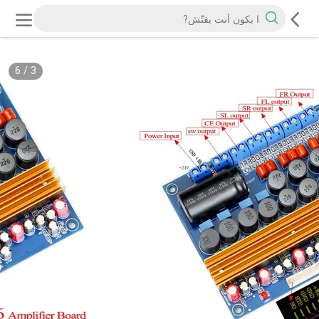
6
/
3