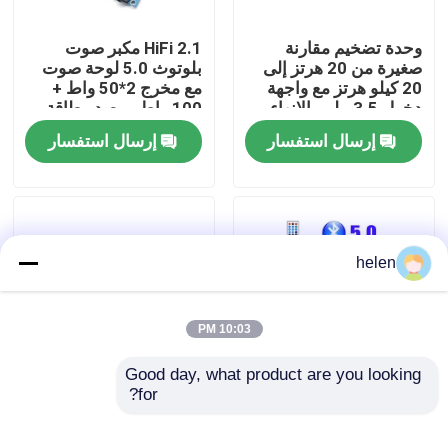
وحدة تضخيم مقارنة
2.1 HiFi مكبر صوت
جولة في المصنع
صغيرة من 20 هرتز إلى
بلوتوث 5.0 لوحة صوت
20 كيلو هرتز مع واجهة
مع مخرج 2*50 واط +
دخول 3.5 ملم والإنهاء
100 واط ومصدر طاقة
مراقبة الجودة
الفضي
DC12 ~ 24 فولت
إرسال استفسار
إرسال استفسار
اتصل بنا
أخبار
helen
القضايا
10:03 PM
مدونة
Good day, what product are you looking 
for?
لوحة مضخم طاقة راديو
LDZS 5.1 قناة مكبر
FM بلوتوث 5.0 بقوة
الصوت المهني مع 200W
وحدة لوحة مكبر
100 وات للصوت المنزلي
+ 200W الطاقة ودعم