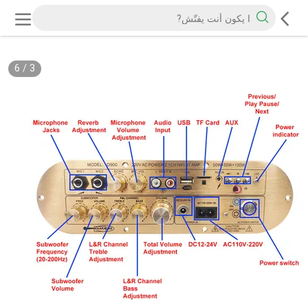
6
/
3