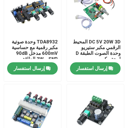
DC 5V 20W 3D المحيط
TDA8932 وحدة صوتية
الرقمي مكبر ستيريو
مكبر رقمية مع حساسية
وحدة الصوت الطبقة D
600mV مدخل 90dB
لوحة مكبر
SNR و 3W الطاقة
الخارجة
إرسال استفسار
إرسال استفسار
الصفحة الرئيسية
منتجات
معلومات عنا