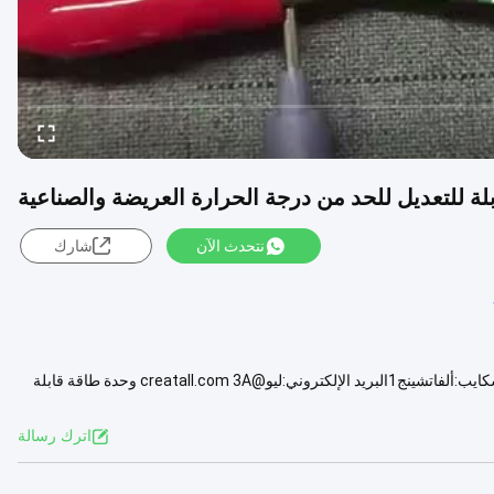
نتحدث الآن
شارك
وصف المنتجات اتصل بنا(ويتشات):ألفاشينج88الهاتف:+86-13689587416سكايب:ألفاتشينج1البريد الإلكتروني:ليو@creatall.com 3A وحدة طاقة قابلة
عرض المزيد
اترك رسالة