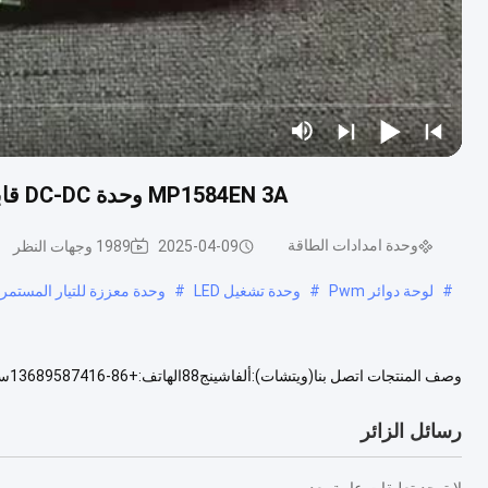
MP1584EN 3A وحدة DC-DC قابلة للتعديل للحد من درجة الحرارة العريضة والصناعية
وحدة امدادات الطاقة
2025-04-09
1989 وجهات النظر
#
لوحة دوائر Pwm
#
وحدة تشغيل LED
#
وحدة معززة للتيار المستمر
للتعديل لوحة التدريجطاقة الخروج من 24V-12v 9V إلى 5V قابلة للتعديل ا...
رسائل الزائر