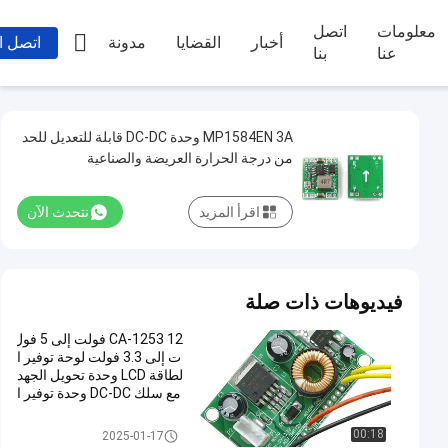
معلومات
اتصل

أخبار
القضايا
مدونة
اتصل ا
عنا
بنا
MP1584EN 3A وحدة DC-DC قابلة للتعديل للحد
من درجة الحرارة العريضة والصناعية
اقرأ المزيد
نتحدث الآن
فيديوهات ذات صلة
CA-1253 12 فولت إلى 5 فول
ت إلى 3.3 فولت لوحة توفير ا
لطاقة LCD وحدة تحويل الجهد
مع سلك DC-DC وحدة توفير ا
لطاقة الخطوة إلى أسفل
وحدة امدادات الطاقة
00:18
2025-01-17